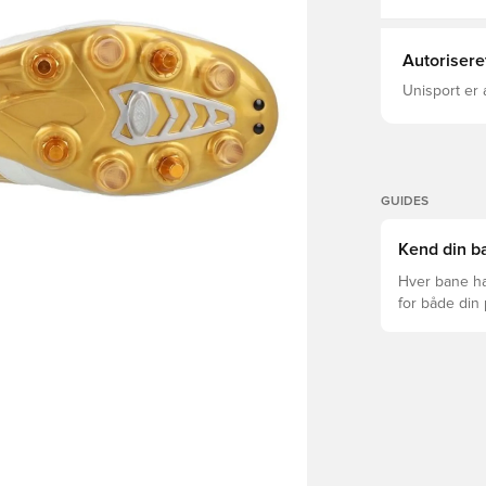
Autorisere
Unisport er 
GUIDES
Kend din ba
Hver bane ha
for både din
levetid, at du
Læs videre fo
forskellige t