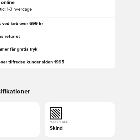
 online
id:
1-3 hverdage
gt ved køb over 699 kr
s returret
er får gratis tryk
oner tilfredse kunder siden 1995
ifikationer
MATERIALE
Skind