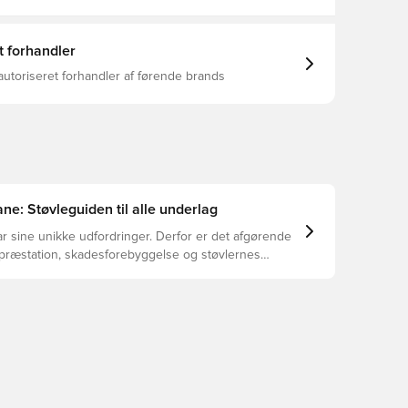
t forhandler
autoriseret forhandler af førende brands
ne: Støvleguiden til alle underlag
r sine unikke udfordringer. Derfor er det afgørende
 præstation, skadesforebyggelse og støvlernes
 vælger de rette støvler til underlaget, du spiller på.
r at se, hvilke støvler der er det bedste valg til de
yper underlag.