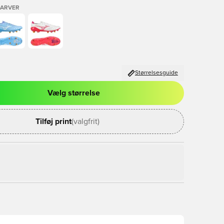
FARVER
Størrelsesguide
Vælg størrelse
l til at logge ind eller tilmelde dig som medlem
Tilføj print
(valgfrit)