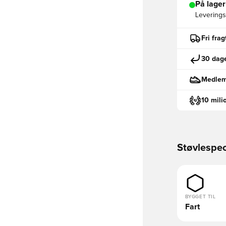
På lager
Leveringst
Fri fra
30 dage
Medlemm
10 mili
Støvlespec
BYGGET TIL
Fart