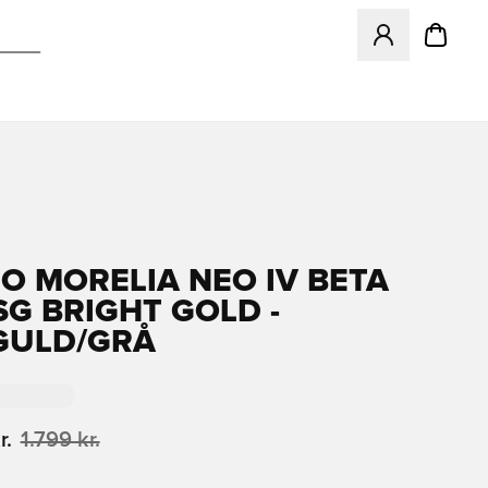
Åbner en Modal ti
O MORELIA NEO IV BETA
SG BRIGHT GOLD -
GULD/GRÅ
r.
1.799 kr.