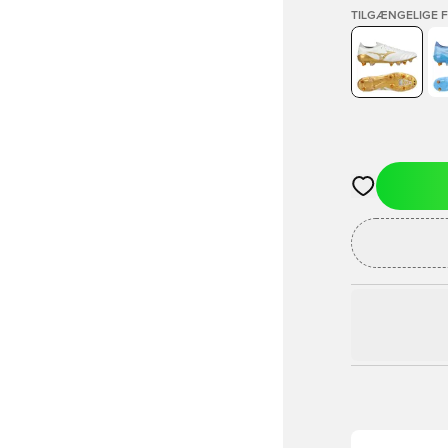
TILGÆNGELIGE 
Åbner en Moda