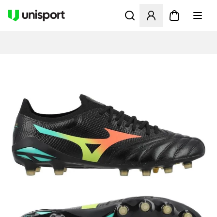
Åbner en Modal til at logge 