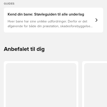
GUIDES
Kend din bane: Støvleguiden til alle underlag
Hver bane har sine unikke udfordringer. Derfor er det
afgørende for både din præstation, skadesforebyggelse
og støvlernes levetid, at du vælger de rette støvler til
underlaget, du spiller på. Læs videre for at se, hvilke
støvler der er det bedste valg til de forskellige typer
underlag.
Anbefalet til dig