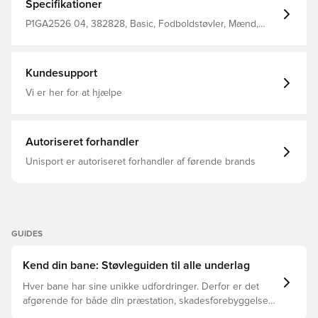
Da det er lavet af syntetisk læder, reducerer det vægten
Specifikationer
og absorberer mindre vand Sømmene og den centrale
snøring er tilføjet for at give den det klassiske look af
P1GA2526 04, 382828, Basic, Fodboldstøvler, Mænd,
Morelia Neo II Den indvendige hælkappe, i samarbejde
Mizuno, Uden sok, Kunstgræs (AG), Neo, Skind,
med den skridsikre indersål og plysets tekstur, holder
Monarcida, Komfort, Voksne, Mizuno Platinum Silver, Sølv
foden på plads Dette er en AG-støvle specielt lavet til
kunstgræsbaner.
Kundesupport
Vi er her for at hjælpe
Autoriseret forhandler
Unisport er autoriseret forhandler af førende brands
GUIDES
Kend din bane: Støvleguiden til alle underlag
Hver bane har sine unikke udfordringer. Derfor er det
afgørende for både din præstation, skadesforebyggelse
og støvlernes levetid, at du vælger de rette støvler til