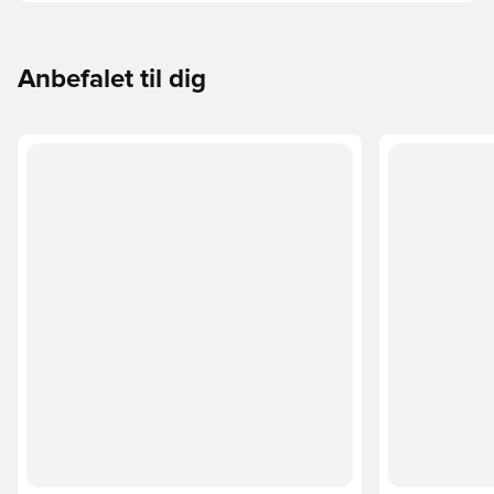
underlaget, du spiller på. Læs videre for at se, hvilke
støvler der er det bedste valg til de forskellige typer
underlag.
Anbefalet til dig