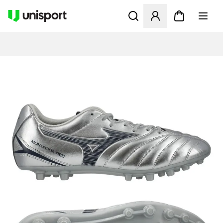
Åbner en Modal til at logge 