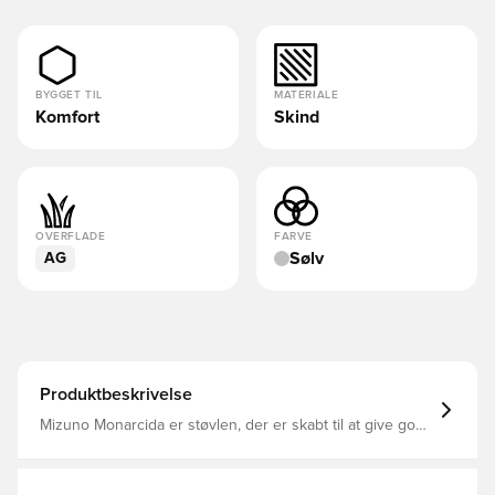
BYGGET TIL
MATERIALE
Komfort
Skind
OVERFLADE
FARVE
Sølv
AG
Produktbeskrivelse
Mizuno Monarcida er støvlen, der er skabt til at give gode
fornemmelser i kontakt med bolden, en masse komfort
Overdelen er lavet af et meget modstandsdygtigt
syntetisk læder, der formår at forlænge støvlens levetid