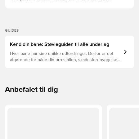
GUIDES
Kend din bane: Støvleguiden til alle underlag
Hver bane har sine unikke udfordringer. Derfor er det
afgørende for både din præstation, skadesforebyggelse
og støvlernes levetid, at du vælger de rette støvler til
underlaget, du spiller på. Læs videre for at se, hvilke
støvler der er det bedste valg til de forskellige typer
underlag.
Anbefalet til dig