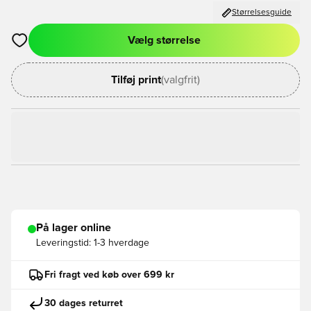
Størrelsesguide
Vælg størrelse
Åbner en Modal til at logge ind eller tilmelde dig som medlem
Tilføj print
(valgfrit)
På lager online
Leveringstid:
1-3 hverdage
Fri fragt ved køb over 699 kr
30 dages returret