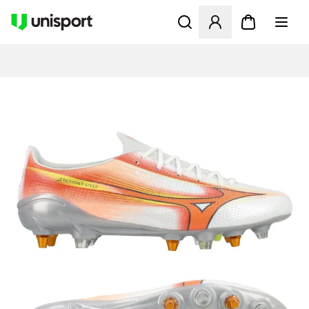
Åbner en Modal til at logge 