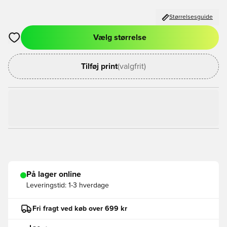
Størrelsesguide
Vælg størrelse
Åbner en Modal til at logge ind eller tilmelde dig som medlem
Tilføj print
(valgfrit)
På lager online
Leveringstid:
1-3 hverdage
Fri fragt ved køb over 699 kr