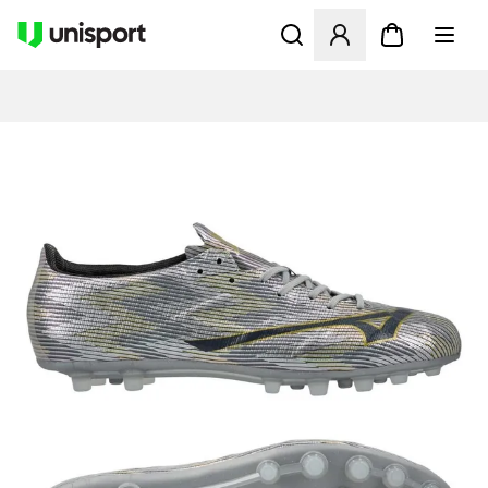
Åbner en Modal til at logge 