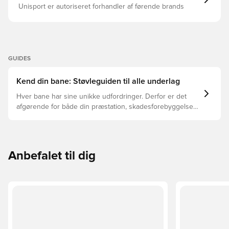
Unisport er autoriseret forhandler af førende brands
GUIDES
Kend din bane: Støvleguiden til alle underlag
Hver bane har sine unikke udfordringer. Derfor er det
afgørende for både din præstation, skadesforebyggelse
og støvlernes levetid, at du vælger de rette støvler til
underlaget, du spiller på. Læs videre for at se, hvilke
støvler der er det bedste valg til de forskellige typer
underlag.
Anbefalet til dig