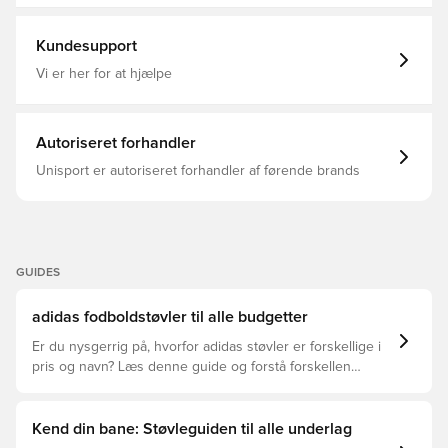
genbrugsmateriale, hvilket er et yderligere skridt mod en
Multi Ground (MG), adidas Coral Blaze, Orange
grønnere fremtid Med et klassisk adaptivt
snøringssystem MG-knopper til både naturgræsbaner og
Kundesupport
kunstgræsbaner. Bemærk: adidas oplyser, at ydersålens
farve kan aftage ved brug.
Vi er her for at hjælpe
Autoriseret forhandler
Unisport er autoriseret forhandler af førende brands
GUIDES
adidas fodboldstøvler til alle budgetter
Er du nysgerrig på, hvorfor adidas støvler er forskellige i
pris og navn? Læs denne guide og forstå forskellen
mellem Elite, Pro, League og Club.
Kend din bane: Støvleguiden til alle underlag