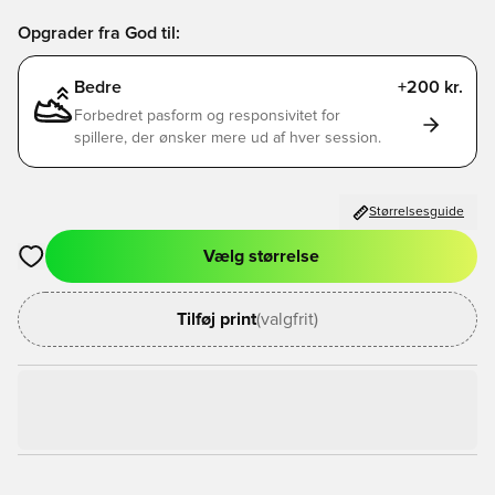
Opgrader fra God til:
Bedre
+200 kr.
Forbedret pasform og responsivitet for
spillere, der ønsker mere ud af hver session.
Størrelsesguide
Vælg størrelse
Åbner en Modal til at logge ind eller tilmelde dig som medlem
Tilføj print
(valgfrit)