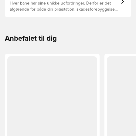
Hver bane har sine unikke udfordringer. Derfor er det
afgørende for både din præstation, skadesforebyggelse
og støvlernes levetid, at du vælger de rette støvler til
underlaget, du spiller på. Læs videre for at se, hvilke
støvler der er det bedste valg til de forskellige typer
underlag.
Anbefalet til dig