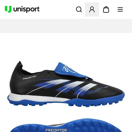
Åbner en Modal til at logge 