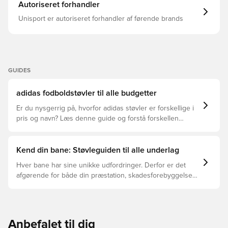
Autoriseret forhandler
Unisport er autoriseret forhandler af førende brands
GUIDES
adidas fodboldstøvler til alle budgetter
Er du nysgerrig på, hvorfor adidas støvler er forskellige i
pris og navn? Læs denne guide og forstå forskellen
mellem Elite, Pro, League og Club.
Kend din bane: Støvleguiden til alle underlag
Hver bane har sine unikke udfordringer. Derfor er det
afgørende for både din præstation, skadesforebyggelse
og støvlernes levetid, at du vælger de rette støvler til
underlaget, du spiller på. Læs videre for at se, hvilke
støvler der er det bedste valg til de forskellige typer
underlag.
Anbefalet til dig