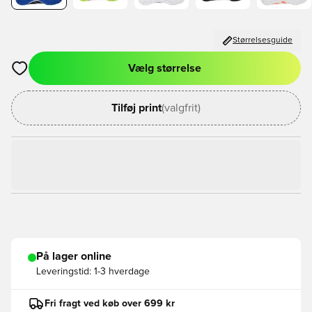
Størrelsesguide
Vælg størrelse
Åbner en Modal til at logge ind eller tilmelde dig som medlem
Tilføj print
(valgfrit)
På lager online
Leveringstid:
1-3 hverdage
Fri fragt ved køb over 699 kr