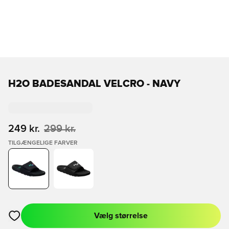
H2O BADESANDAL VELCRO - NAVY
249 kr.
299 kr.
TILGÆNGELIGE FARVER
Vælg størrelse
Åbner en Modal til at logge ind eller tilmelde dig som medlem