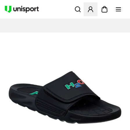
Åbner en Modal til at logge 