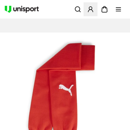
Åbner en Modal til at logge 