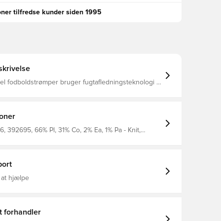
oner tilfredse kunder siden 1995
krivelse
 fodboldstrømper bruger fugtafledningsteknologi til
ne fødder tørre på banen. hmlESSENTIAL FOOTBALL
mstillet af genanvendt polyester-blandingsstof og er
g praktiske. Ekstra komfortable med svangstøtte.
ioner
 392695, 66% Pl, 31% Co, 2% Ea, 1% Pa - Knit,
n, Hummel, Mænd, Kvinder, Fodboldsokker, Rød
ort
 at hjælpe
t forhandler