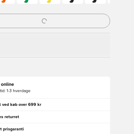
l til at logge ind eller tilmelde dig som medlem
 online
id:
1-3 hverdage
gt ved køb over 699 kr
s returret
t prisgaranti