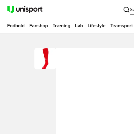
S
Fodbold
Fanshop
Træning
Løb
Lifestyle
Teamsport