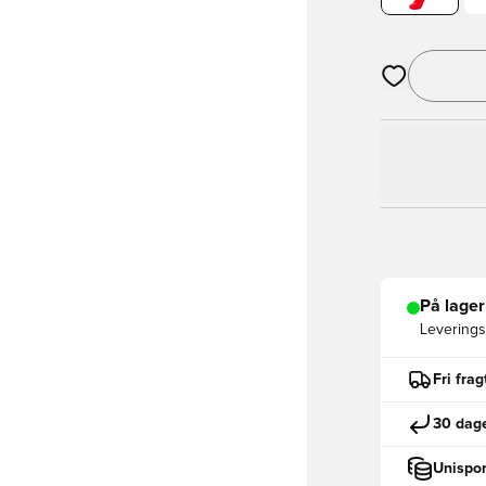
Åbner en Moda
På lager
Leveringst
Fri fra
30 dage
Unispor