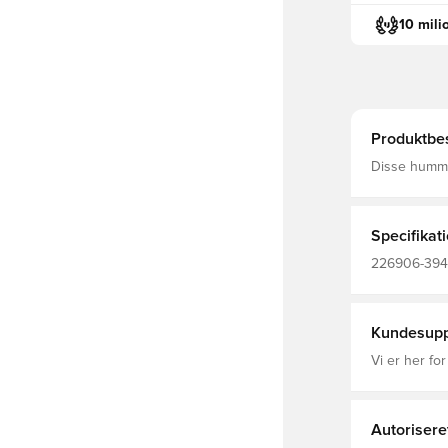
10 mili
Produktbes
Disse hummel
at holde di
SOCKS er fre
slidstærke o
Specifikat
226906-3946,
Voksne, Bør
Kundesupp
Vi er her for
Autorisere