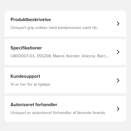
Produktbeskrivelse
Unisport grip sokker med kompression samt rib
konstruktion ved skaftet, som er med til at øge
blodcirkulationen og forbedre stabiliteten i udsatte
områder Silikonen under foden er placeret strategisk
korrekte steder, så de effektivt griber fat i støvlens bund
Specifikationer
og sikrer dig optimalt greb Det lette materiale gør
modellen åndbar, hvilket er med til at forbedre komforten
U800007-03, 355208, Mænd, Kvinder, Voksne, Børn,
Fremstillet i 45% nylon, 30% bomuld, 15% polyester og
Unisport, Fodboldsokker, Blå
10% elastan.
Kundesupport
Vi er her for at hjælpe
Autoriseret forhandler
Unisport er autoriseret forhandler af førende brands