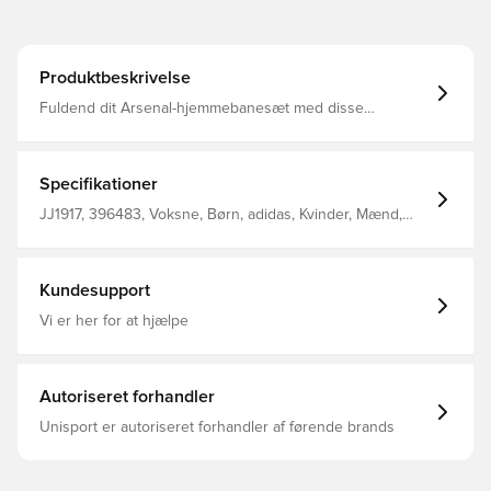
Produktbeskrivelse
Fuldend dit Arsenal-hjemmebanesæt med disse
knæstrømper fra adidas. De er designet til at gøre fans
stolte og fremhæver din støtte med et "A"-mærke i gotisk
stil lånt fra et højt husket klubmærke. Fugthåndterende
AEROREADY og bevægelsesfokuseret FORMOTION
Specifikationer
sikrer, at du altid er veltilpas på og uden for banen.
Knælængde Hovedmateriale: 84% Polyester(100%
JJ1917, 396483, Voksne, Børn, adidas, Kvinder, Mænd,
Genbrugs) / 12% Bomuld / 4% Elastan AEROREADY
Fodboldsokker, Hjemmebanesæt, Rød, 2025/26
FORMOTION Specialdesignet Arsenal-grafik
Kundesupport
Vi er her for at hjælpe
Autoriseret forhandler
Unisport er autoriseret forhandler af førende brands