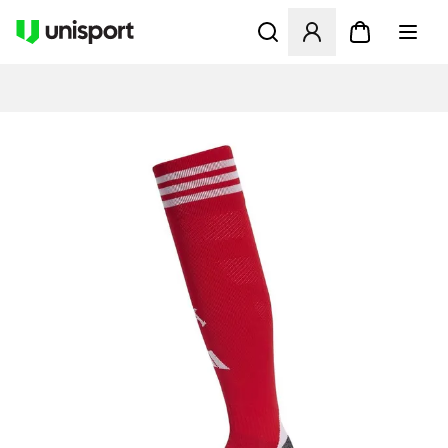
Åbner en Modal til at logge 