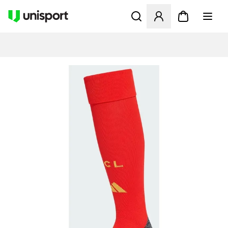
Åbner en Modal til at logge 