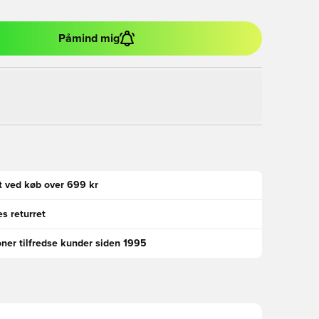
Påmind mig
gt ved køb over 699 kr
s returret
oner tilfredse kunder siden 1995