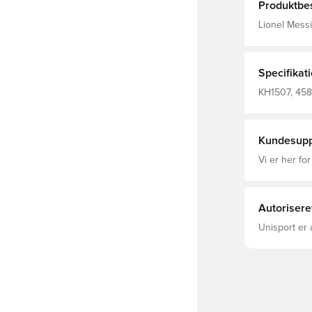
Produktbes
Lionel Messi
spillers tøjk
designet til
behagelig pa
kampe. Med d
Specifikat
præstation.U
tilbyder dis
KH1507, 458
Messis og ad
fodboldentusiaster. Hovedmateria
Polyester(1
Elastan / H
Kundesupp
Genbrugs) /
Hovedmateri
Vi er her for
pakke
Autorisere
Unisport er 