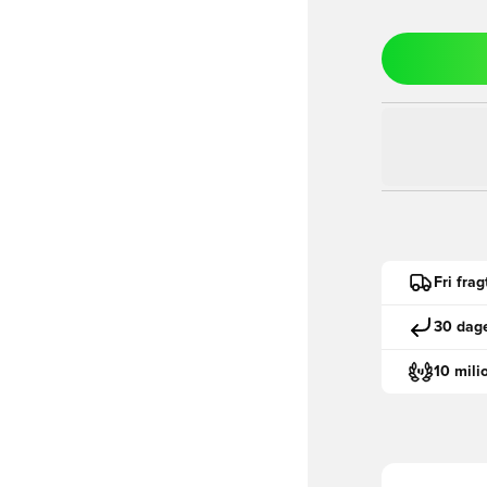
Fri fra
30 dage
10 mili