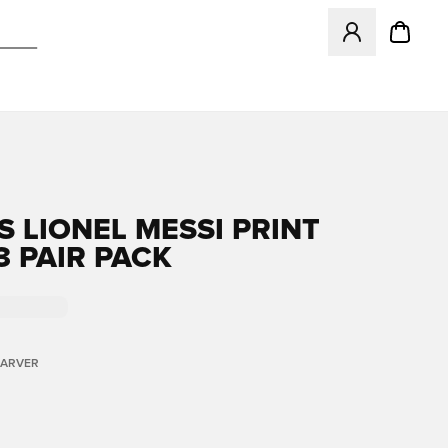
Åbner en Modal ti
S LIONEL MESSI PRINT
3 PAIR PACK
FARVER