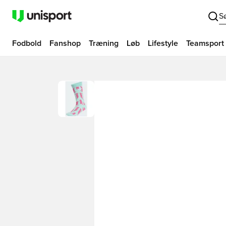
S
Fodbold
Fanshop
Træning
Løb
Lifestyle
Teamsport