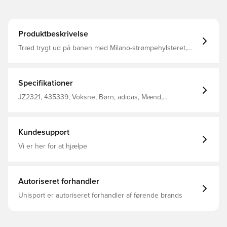
Produktbeskrivelse
Træd trygt ud på banen med Milano-strømpehylsteret,
hvor ydeevne møder enkelhed Disse ærmer er designet
til fodboldentusiaster, der sætter pris på en blanding af
tradition og modernitet De er udformet med præcision og
tilbyder en tætsiddende pasform designet til at forblive
Specifikationer
på plads under intense kampe Stofsammensætningen
med polyester og elastan er valgt for holdbarhed og
JZ2321, 435339, Voksne, Børn, adidas, Mænd,
komfort, så du kan fokusere på dit spil 95% polyester 5%
Fodboldsokker, Blå
elastan
Kundesupport
Vi er her for at hjælpe
Autoriseret forhandler
Unisport er autoriseret forhandler af førende brands