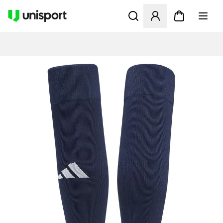
Åbner en Modal til at logge 