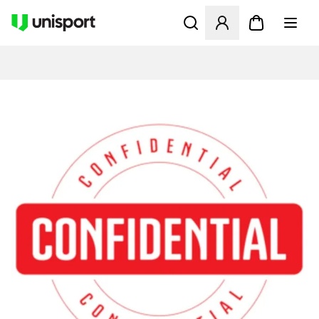
Åbner en Modal til at logge 