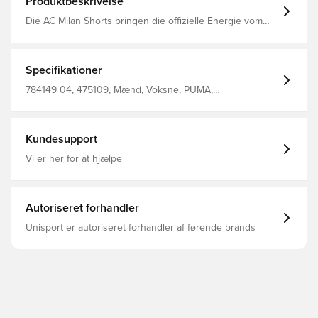
Produktbeskrivelse
Die AC Milan Shorts bringen die offizielle Energie vom
Spielfeld in deinen Look. Cleane Linien, ein
Vereinswappen und unsere dryCELL Technologie sind
bereit für jeden Tempogegenstoß. Diese Shorts sitzen
sicher und unterstützen dich bei schneller Fußarbeit und
Specifikationer
vollem Komfort bis zum Schlusspfiff. Entworfen für:
Fußball Passform: Regulär Länge: Endet oberhalb des
784149 04, 475109, Mænd, Voksne, PUMA,
Knies Offen Hauptmaterial: Doubleface-Jacquard
Fodboldshorts, Hvid
Bundhöhe: Mittel
Kundesupport
Vi er her for at hjælpe
Autoriseret forhandler
Unisport er autoriseret forhandler af førende brands