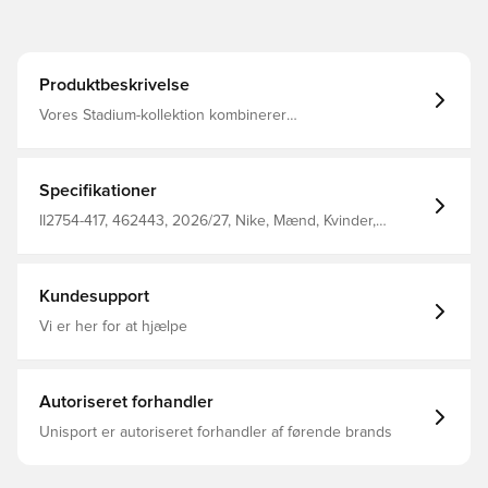
Produktbeskrivelse
Vores Stadium-kollektion kombinerer
replikadesigndetaljer med svedtransporterende
teknologi, der giver dig et kampklart look, som er
inspireret af dit yndlingshold.
Specifikationer
II2754-417, 462443, 2026/27, Nike, Mænd, Kvinder,
Fodboldshorts, Hjemmebanesæt, Kort, This Product Is
Made With 100% Recycled Polyester Fibers, Blå,
Fantrøjer, Børn
Kundesupport
Vi er her for at hjælpe
Autoriseret forhandler
Unisport er autoriseret forhandler af førende brands