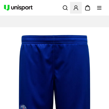
Åbner en Modal til at logge 