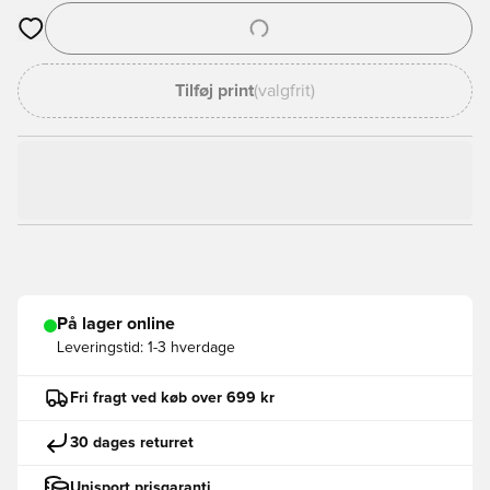
Åbner en Modal til at logge ind eller tilmelde dig som medlem
Tilføj print
(valgfrit)
På lager online
Leveringstid:
1-3 hverdage
Fri fragt ved køb over 699 kr
30 dages returret
Unisport prisgaranti