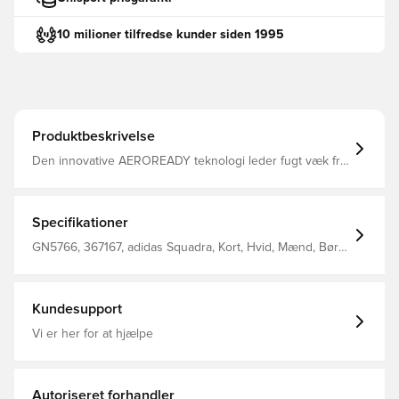
10 milioner tilfredse kunder siden 1995
Produktbeskrivelse
Den innovative AEROREADY teknologi leder fugt væk fra
kroppen, så du efterlades komfortabel, tør og afkølet
Modellen er lavet med Primegreen, som er højtydende,
genanvendte materialer og tøj af dette har minimum 40%
genanvendt indhold Elastisk ribkant i livet, som kan
Specifikationer
strammes til for bedst muligt fit Regular fit Fremstillet i
100% genanvendt polyester.
GN5766, 367167, adidas Squadra, Kort, Hvid, Mænd, Børn,
adidas, Fodboldshorts
Kundesupport
Vi er her for at hjælpe
Autoriseret forhandler