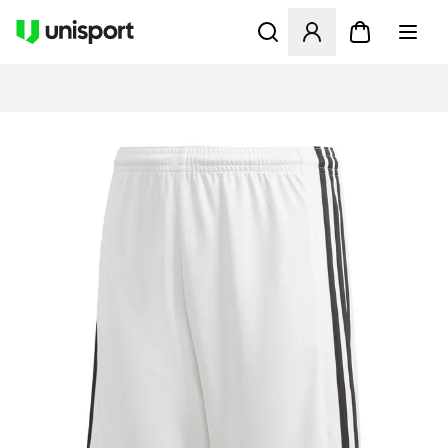
Åbner en Modal til at logge 