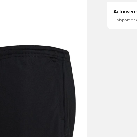
Autorisere
Unisport er 