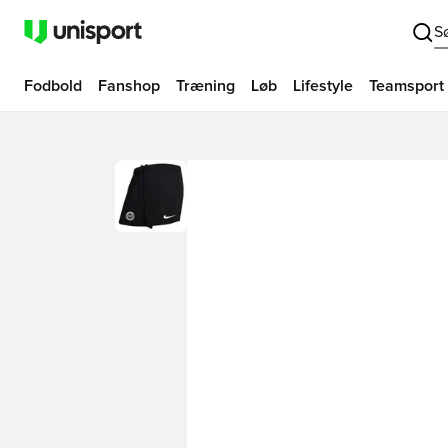
S
Fodbold
Fanshop
Træning
Løb
Lifestyle
Teamsport