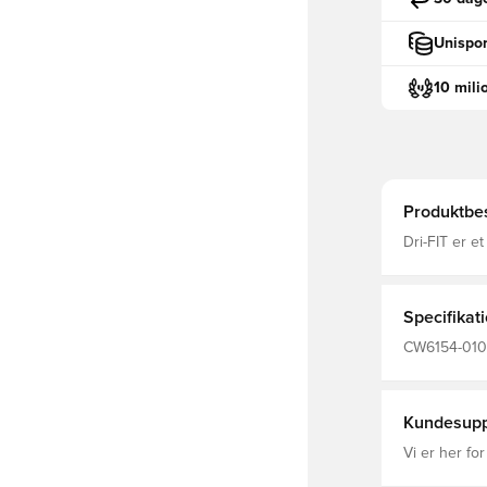
Unispor
10 mili
Produktbes
Dri-FIT er e
fugt væk fra
fokuseret Ela
Specifikat
CW6154-010, 
Nike, Nike P
Polyester Fi
Kundesupp
Vi er her for