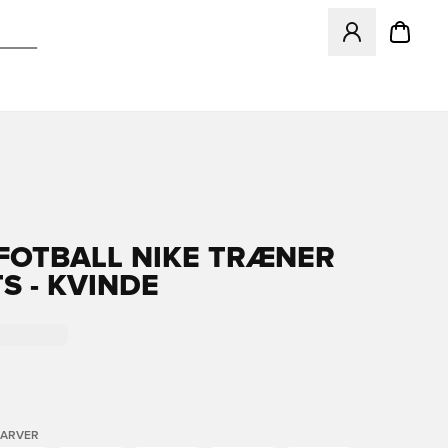
Åbner en Modal ti
 FOTBALL NIKE TRÆNER
S - KVINDE
FARVER