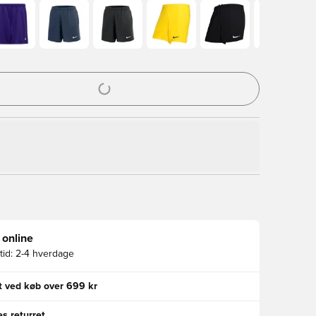
l til at logge ind eller tilmelde dig som medlem
 online
id:
2-4 hverdage
gt ved køb over 699 kr
s returret