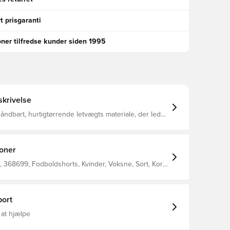
t prisgaranti
oner tilfredse kunder siden 1995
krivelse
t åndbart, hurtigtørrende letvægts materiale, der leder
 kroppen, så du altid holdes tør, komfortabel og
stisk ribkant i livet, som kan snøres til for bedst
muligt fit Regular fit Fremstillet i 100% polyester.
ioner
368699, Fodboldshorts, Kvinder, Voksne, Sort, Kort,
ark, This Product Is Made With 100% Recycled
bers
ort
 at hjælpe