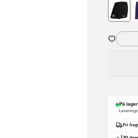
Åbner en Moda
På lager
Leveringst
Fri fra
30 dage