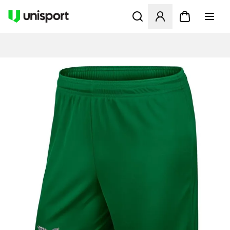
Åbner en Modal til at logge 