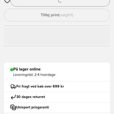
Åbner en Modal til at logge ind eller tilmelde dig som medlem
Tilføj print
(valgfrit)
På lager online
Leveringstid:
2-4 hverdage
Fri fragt ved køb over 699 kr
30 dages returret
Unisport prisgaranti