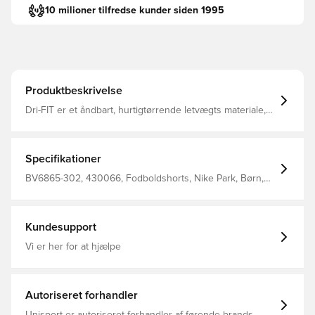
10 milioner tilfredse kunder siden 1995
Produktbeskrivelse
Dri-FIT er et åndbart, hurtigtørrende letvægts materiale,
der leder fugt væk fra kroppen, så du altid holdes tør,
komfortabel og fokuseret Elastisk linning i mesh, som er
med til at øge åndbarheden Regular fit Fremstillet i 100%
polyester. Personaliser produktet med to bogstaver eller
Specifikationer
to tal. Perfekt til initialer eller nummer.
BV6865-302, 430066, Fodboldshorts, Nike Park, Børn,
Kort, Nike, Grøn, This Product Is Made With 100%
Recycled Polyester Fibers
Kundesupport
Vi er her for at hjælpe
Autoriseret forhandler