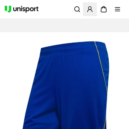
Åbner en Modal til at logge 