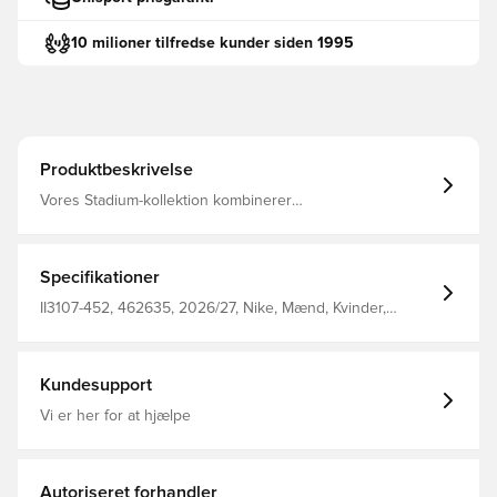
10 milioner tilfredse kunder siden 1995
Produktbeskrivelse
Vores Stadium-kollektion kombinerer
replikadesigndetaljer med svedtransporterende
teknologi, der giver dig et kampklart look, som er
inspireret af dit yndlingshold.
Specifikationer
II3107-452, 462635, 2026/27, Nike, Mænd, Kvinder,
Fodboldshorts, Hjemmebanesæt, Kort, This Product Is
Made With 100% Recycled Polyester Fibers, Blå,
Fantrøjer, Børn
Kundesupport
Vi er her for at hjælpe
Autoriseret forhandler