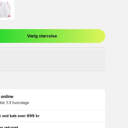
Vælg størrelse
l til at logge ind eller tilmelde dig som medlem
 online
id:
1-3 hverdage
gt ved køb over 699 kr
s returret