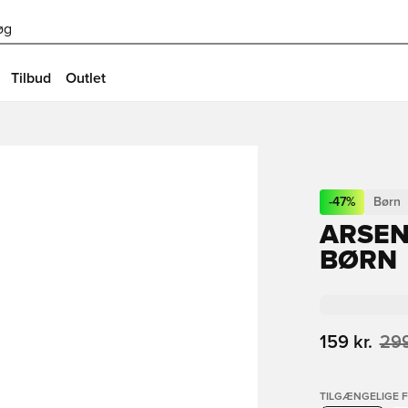
øg
Tilbud
Outlet
-
47
%
Børn
ARSEN
BØRN
159 kr.
299
TILGÆNGELIGE 