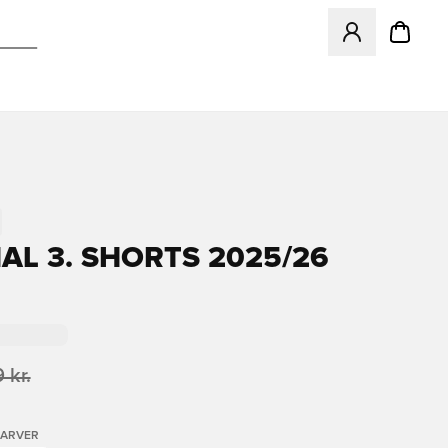
Åbner en Modal ti
AL 3. SHORTS 2025/26
 kr.
FARVER