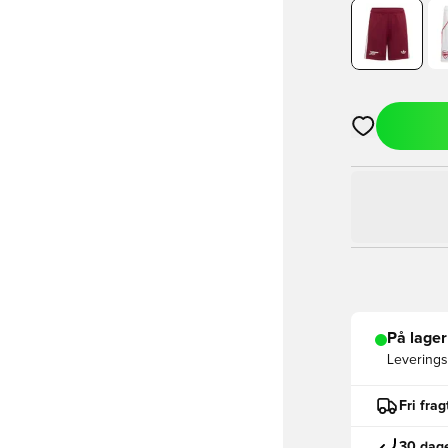
Åbner en Moda
På lager
Leveringst
Fri fra
30 dage