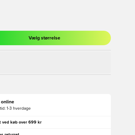
Vælg størrelse
l til at logge ind eller tilmelde dig som medlem
 online
id:
1-3 hverdage
gt ved køb over 699 kr
s returret