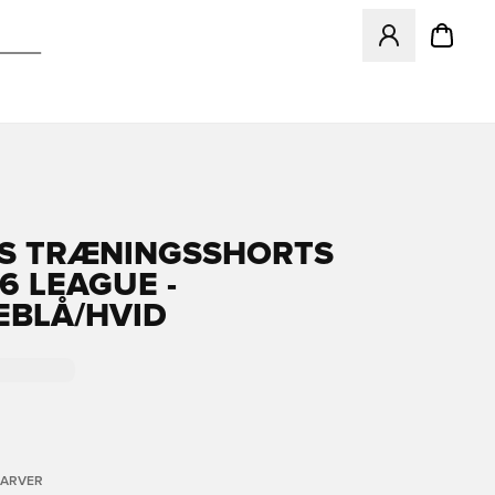
Åbner en Modal ti
S TRÆNINGSSHORTS
6 LEAGUE -
BLÅ/HVID
FARVER