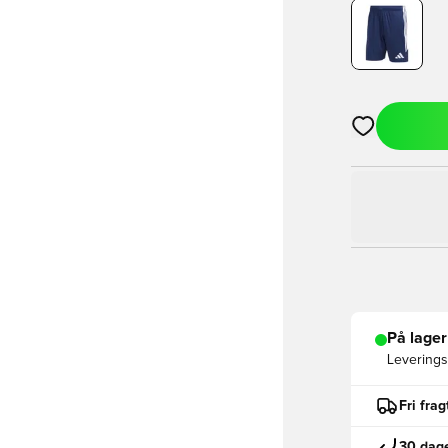
Åbner en Moda
På lager
Leveringst
Fri fra
30 dage