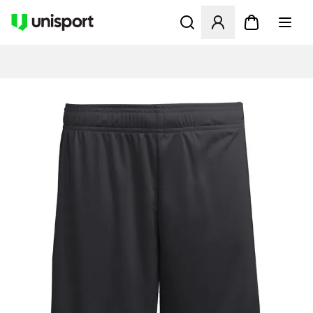
Åbner en Modal til at logge 