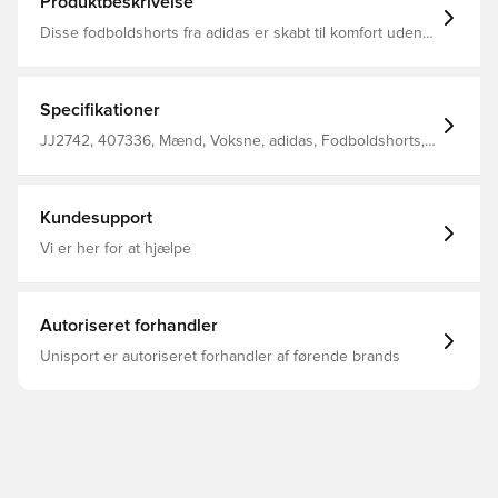
Produktbeskrivelse
Disse fodboldshorts fra adidas er skabt til komfort uden
for banen og er lavet i glat satin. De er en del af det
spanske kvindeholds rejsekollektion og låner deres
farver fra holdets udebanesæt inspireret af kubisme. Et
holdmærke og Trefoil-logo fuldender et rent og stilfuldt
Specifikationer
look. Løs pasform Elastisk talje med løbesnor
Hovedmateriale: 97% Polyester(100% Genbrugs) / 3%
JJ2742, 407336, Mænd, Voksne, adidas, Fodboldshorts,
Elastan / Lommer: 100% Polyester(100% Genbrugs)
Blå
Spaniens kvindeholds mærke
Kundesupport
Vi er her for at hjælpe
Autoriseret forhandler
Unisport er autoriseret forhandler af førende brands