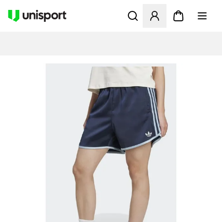
Åbner en Modal til at logge 