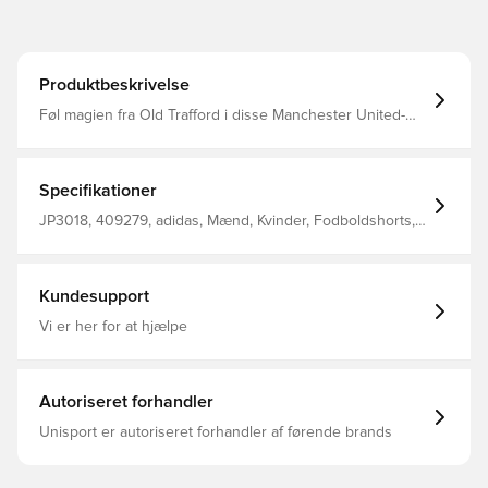
Produktbeskrivelse
Føl magien fra Old Trafford i disse Manchester United-
shorts i juniorstørrelse fra adidas. De er en del af et
tidløst hjemmebanesæt, der hylder klubbens Theatre of
Dreams, og har et vævet klubmærke på benet. Let
interlock-materiale og fugttransporterende AEROREADY
Specifikationer
holder dig veltilpas og tør, når fodbolddramaet
intensiveres. Almindelig pasform Elastisk talje med
JP3018, 409279, adidas, Mænd, Kvinder, Fodboldshorts,
snørelukning Hovedmateriale: 100% Polyester(100%
Hjemmebanesæt, Kort, Børn, 2025/26, Sort
Genbrugs) AEROREADY Vævet Manchester United-
mærke
Kundesupport
Vi er her for at hjælpe
Autoriseret forhandler
Unisport er autoriseret forhandler af førende brands