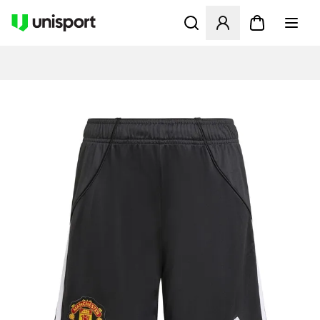
Åbner en Modal til at logge 