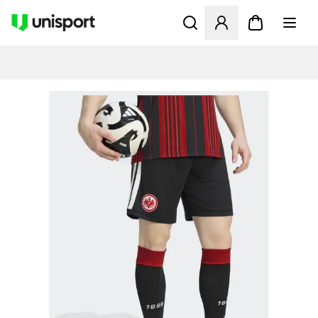
Åbner en Modal til at logge 