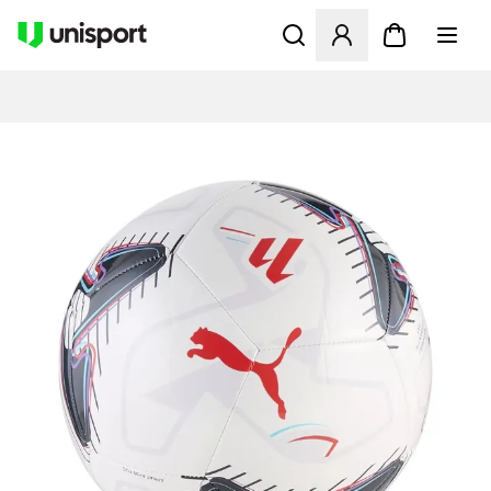
Åbner en Modal til at logge 