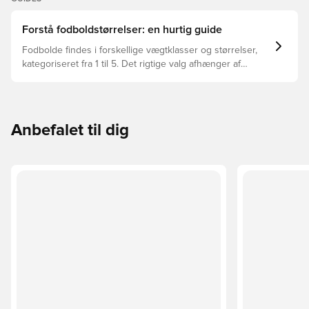
Forstå fodboldstørrelser: en hurtig guide
Fodbolde findes i forskellige vægtklasser og størrelser,
kategoriseret fra 1 til 5. Det rigtige valg afhænger af
faktorer som alder, niveau og formålet med bolden –
herunder ligaregler og træningsmetoder.
Anbefalet til dig