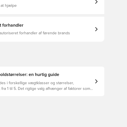
 at hjælpe
t forhandler
autoriseret forhandler af førende brands
oldstørrelser: en hurtig guide
es i forskellige vægtklasser og størrelser,
 fra 1 til 5. Det rigtige valg afhænger af faktorer som
u og formålet med bolden – herunder ligaregler og
oder.