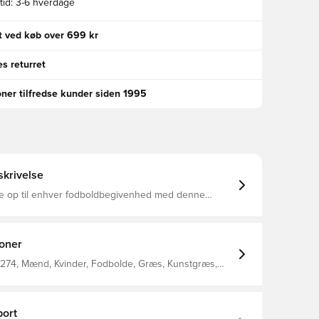
id:
3-6 hverdage
gt ved køb over 699 kr
s returret
oner tilfredse kunder siden 1995
krivelse
 op til enhver fodboldbegivenhed med denne
ved dine fødder. Med Jude Bellinghams stilfulde logo
et robuste betræk en maskinsyet konstruktion, der
ekt til gentagne træningssessioner. Indeni forbliver
e oppustet i længere tid, så du kan træne lige så
ioner
d-maestroen. Blære - 125: 100% Abs /
: 100% Gummi Maskinsyet konstruktion Butylblære
274, Mænd, Kvinder, Fodbolde, Græs, Kunstgræs,
trykt logo Kræver oppumpning
, Voksne, Sort, Blå
ort