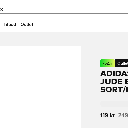
øg
Tilbud
Outlet
-
52
%
Outle
ADIDA
JUDE 
SORT/
119 kr.
249