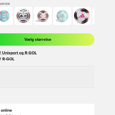
FARVER
Vælg størrelse
l til at logge ind eller tilmelde dig som medlem
f
Unisport og
R-GOL
f
R-GOL
 online