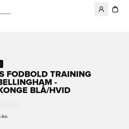
Åbner en Modal ti
t
S FODBOLD TRAINING
BELLINGHAM -
KONGE BLÅ/HVID
 kr.