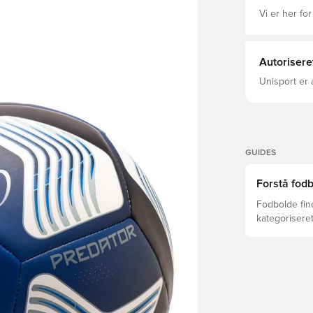
Vi er her for
Autorisere
Unisport er 
GUIDES
Forstå fodb
Fodbolde find
kategoriseret
alder, nivea
træningsmet