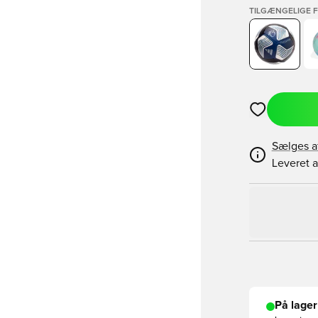
TILGÆNGELIGE 
Åbner en Moda
Sælges a
Leveret a
På lager