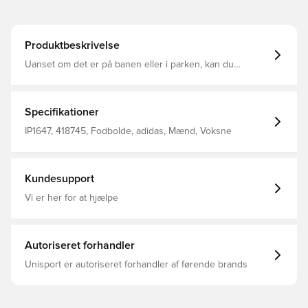
Produktbeskrivelse
Uanset om det er på banen eller i parken, kan du
forbedre dine færdigheder med Starlancer Club-bolden
fra adidas. Denne fritidsfodbold har en maskinsyet
konstruktion og en overflade i holdbar polyurethan, der
gør den i stand til at klare kravene fra daglig brug. Du
Specifikationer
skal blot koncentrere dig om dit fodarbejde og nyde dit
smukke spil. 100 % polyurethan (genanvendt) Maskinsyet
IP1647, 418745, Fodbolde, adidas, Mænd, Voksne
overflade Butylblære Skal oppumpes
Kundesupport
Vi er her for at hjælpe
Autoriseret forhandler
Unisport er autoriseret forhandler af førende brands