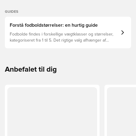
GUIDES
Forstå fodboldstørrelser: en hurtig guide
Fodbolde findes i forskellige vægtklasser og størrelser,
kategoriseret fra 1 til 5. Det rigtige valg afhænger af
faktorer som alder, niveau og formålet med bolden –
herunder ligaregler og træningsmetoder.
Anbefalet til dig