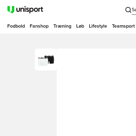
S
Fodbold
Fanshop
Træning
Løb
Lifestyle
Teamsport