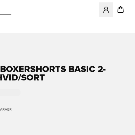
Åbner en Modal ti
BOXERSHORTS BASIC 2-
 HVID/SORT
FARVER