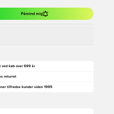
Påmind mig
gt ved køb over 699 kr
s returret
oner tilfredse kunder siden 1995