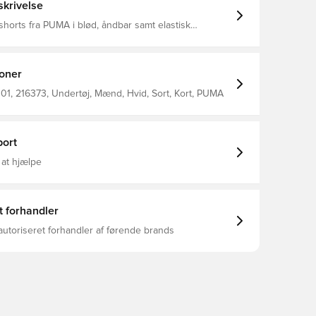
krivelse
shorts fra PUMA i blød, åndbar samt elastisk
er kan bruges til både hverdag og sport Modellen er
t giver en tætsiddende pasform 2-Pak Fremstillet i
og 5% elastan.
ioner
01, 216373, Undertøj, Mænd, Hvid, Sort, Kort, PUMA
ort
 at hjælpe
t forhandler
autoriseret forhandler af førende brands