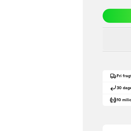
Fri fra
30 dage
10 mili