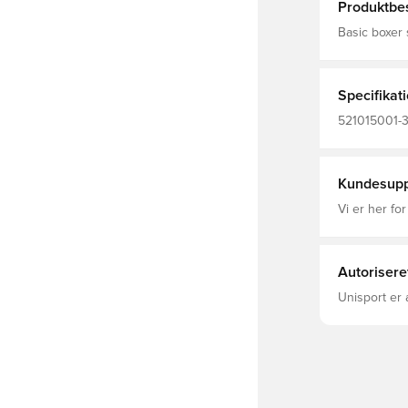
Produktbes
Basic boxer 
materiale, d
slim fit, hvilke
95% bomuld 
Specifikat
521015001-3
Kundesupp
Vi er her for
Autorisere
Unisport er 