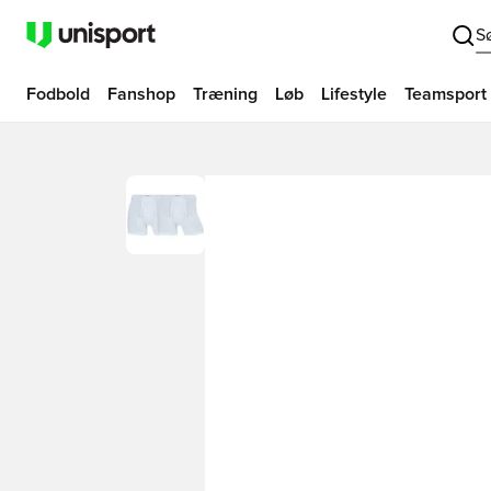
S
Fodbold
Fanshop
Træning
Løb
Lifestyle
Teamsport