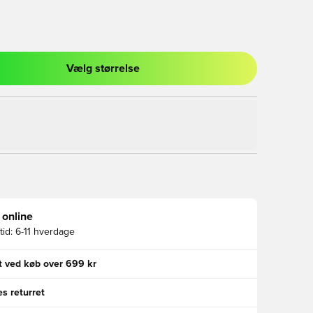
Vælg størrelse
l til at logge ind eller tilmelde dig som medlem
 online
id:
6-11 hverdage
gt ved køb over 699 kr
s returret