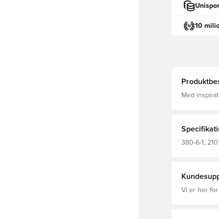
Unispor
10 mili
Produktbes
Med inspirat
denne fantas
økologisk bo
Specifikat
380-6-1, 21
Kundesupp
Vi er her for