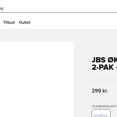
øg
Tilbud
Outlet
JBS Ø
2-PAK 
299 kr.
TILGÆNGELIGE 