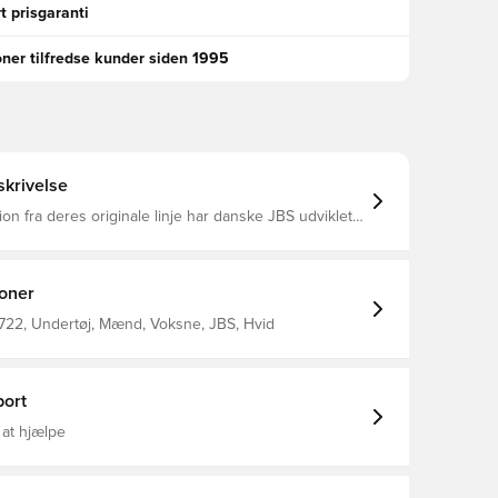
t prisgaranti
oner tilfredse kunder siden 1995
krivelse
ion fra deres originale linje har danske JBS udviklet
tiske 2-pack i en behagelig, blød og holdbar 100 %
muldskvalitet
ioner
0722, Undertøj, Mænd, Voksne, JBS, Hvid
ort
 at hjælpe