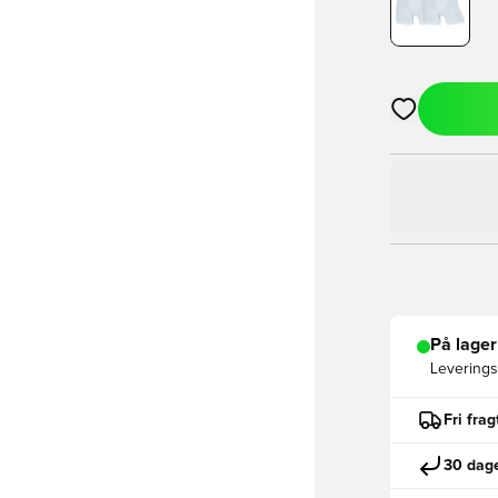
Åbner en Moda
På lager
Leveringst
Fri fra
30 dage