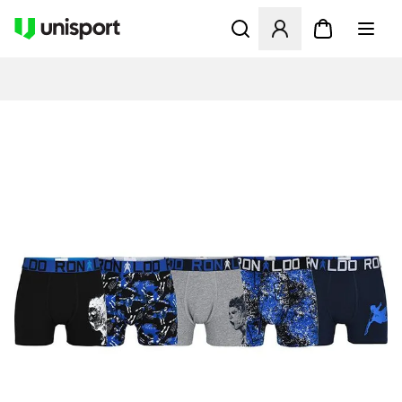
Åbner en Modal til at logge 