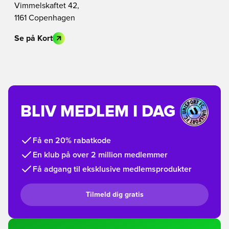
Vimmelskaftet 42,
1161 Copenhagen
Se på Kort
BLIV MEDLEM I DAG
Få en 20% rabatkode
En klub på over 2 million medlemmer
Få adgang til eksklusive medlemsprodukter
Tilmeld dig gratis