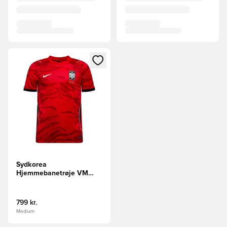
Åbner en Modal til at logge ind eller tilmelde dig som medle
Sydkorea
Hjemmebanetrøje VM
2026
799 kr.
Medium