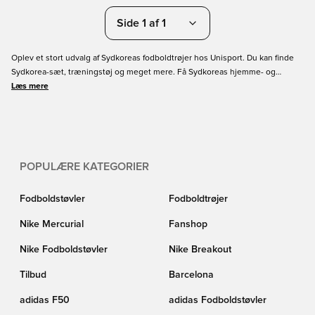
Side 1 af 1
Oplev et stort udvalg af Sydkoreas fodboldtrøjer hos Unisport. Du kan finde
Sydkorea-sæt, træningstøj og meget mere. Få Sydkoreas hjemme- og
udebanedragter i alle størrelser til børn og voksne. Vi tilbyder dig
Læs mere
muligheden for at tilføje tryk på ryggen af din Sydkorea fodboldtrøje med din
yndlingsspiller eller dit eget navn. Sydkorea har innovative designs med seje
stilarter og farver, så hvorfor ikke købe din næste spillerdragt her hos
Unisport?
POPULÆRE KATEGORIER
Fodboldstøvler
Fodboldtrøjer
Nike Mercurial
Fanshop
Nike Fodboldstøvler
Nike Breakout
Tilbud
Barcelona
adidas F50
adidas Fodboldstøvler