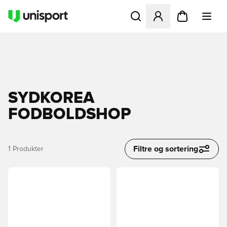
Åbner en Modal til at logge 
SYDKOREA
FODBOLDSHOP
Filtre og sortering
1
Produkter