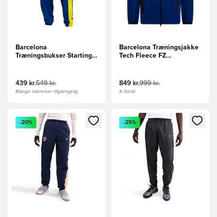
Barcelona
Barcelona Træningsjakke
Træningsbukser Starting
Tech Fleece FZ
5 Woven GX 4. - Blå/Gul
Windrunner 4. - Blå/Gul
439 kr.
549 kr.
849 kr.
999 kr.
Mange størrelser tilgængelig
X-Small
Åbner en Modal til at logge ind eller tilmelde dig som medle
Åbner en Modal til at logge i
-20%
-25%