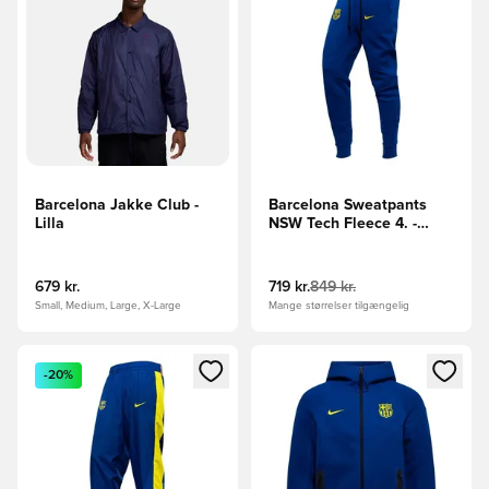
Barcelona Jakke Club -
Barcelona Sweatpants
Lilla
NSW Tech Fleece 4. -
Blå/Gul
679 kr.
719 kr.
849 kr.
Small, Medium, Large, X-Large
Mange størrelser tilgængelig
Åbner en Modal til at logge ind eller tilmelde dig som medle
Åbner en Modal til at logge i
-20%