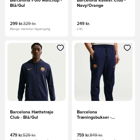
Barcelona Polo Matchup -
Barcelona Kasket Club -
Blå/Gul
Navy/Orange
299 kr.
329 kr.
249 kr.
Mange størrelser tilgængelig
L/XL
Åbner en Modal til at logge ind eller tilmelde dig som medle
Åbner en Modal til at logge i
Barcelona Hættetrøje
Barcelona
Club - Blå/Gul
Træningsbukser -
Blå/Sort/Gul
479 kr.
529 kr.
759 kr.
849 kr.