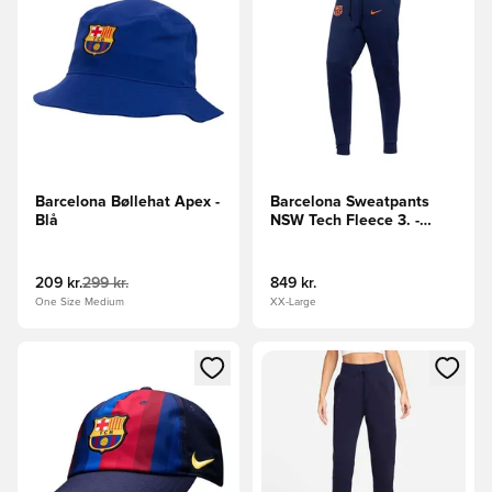
Barcelona Bøllehat Apex -
Barcelona Sweatpants
Blå
NSW Tech Fleece 3. -
Navy/Orange
209 kr.
299 kr.
849 kr.
One Size Medium
XX-Large
Åbner en Modal til at logge ind eller tilmelde dig som medle
Åbner en Modal til at logge i