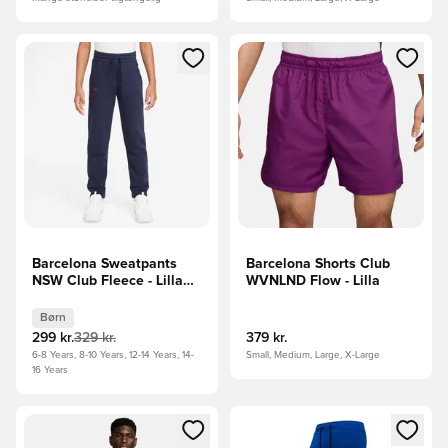
Åbner en Modal til at logge ind eller tilmelde dig som medle
Åbner en Modal til at logge i
Barcelona Sweatpants
Barcelona Shorts Club
NSW Club Fleece - Lilla
WVNLND Flow - Lilla
Børn
Børn
299 kr.
329 kr.
379 kr.
6-8 Years, 8-10 Years, 12-14 Years, 14-
Small, Medium, Large, X-Large
16 Years
Åbner en Modal til at logge ind eller tilmelde dig som medle
Åbner en Modal til at logge i