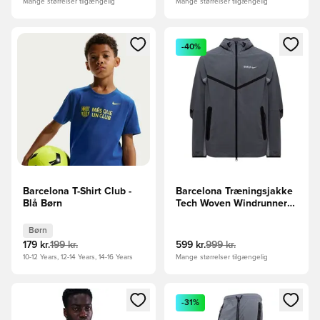
Mange størrelser tilgængelig
Mange størrelser tilgængelig
Åbner en Modal til at logge ind eller tilmelde dig som medle
Åbner en Modal til at logge i
-40%
Barcelona T-Shirt Club -
Barcelona Træningsjakke
Blå Børn
Tech Woven Windrunner
FZ - Grå
Børn
179 kr.
199 kr.
599 kr.
999 kr.
10-12 Years, 12-14 Years, 14-16 Years
Mange størrelser tilgængelig
Åbner en Modal til at logge ind eller tilmelde dig som medle
Åbner en Modal til at logge i
-31%