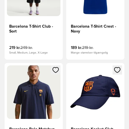
Barcelona T-Shirt Club -
Barcelona T-Shirt Crest -
Sort
Navy
219 kr.
249 kr.
189 kr.
219 kr.
Small, Medium, Large, X-Large
Mange størrelser tilgængelig
Åbner en Modal til at logge ind eller tilmelde dig som medle
Åbner en Modal til at logge i