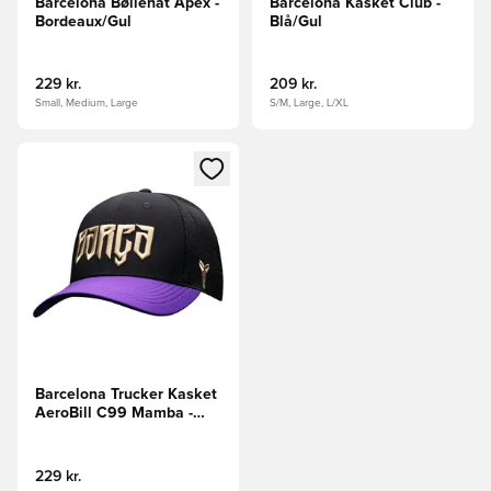
Barcelona Bøllehat Apex -
Barcelona Kasket Club -
Bordeaux/Gul
Blå/Gul
229 kr.
209 kr.
Small, Medium, Large
S/M, Large, L/XL
Åbner en Modal til at logge ind eller tilmelde dig som medle
Barcelona Trucker Kasket
AeroBill C99 Mamba -
Sort/Lilla/Guld
229 kr.