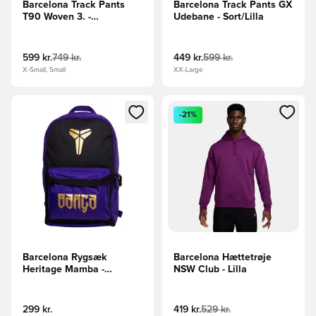
Barcelona Track Pants
Barcelona Track Pants GX
T90 Woven 3. -
Udebane - Sort/Lilla
Navy/Orange
599 kr.
749 kr.
449 kr.
599 kr.
X-Small, Small
XX-Large
Åbner en Modal til at logge ind eller tilmelde dig som medle
Åbner en Modal til at logge i
-21%
Barcelona Rygsæk
Barcelona Hættetrøje
Heritage Mamba -
NSW Club - Lilla
Sort/Lilla/Guld
299 kr.
419 kr.
529 kr.