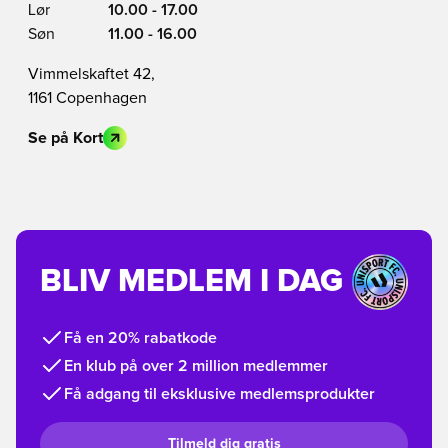
Lør
10.00 - 17.00
Søn
11.00 - 16.00
Vimmelskaftet 42,
1161 Copenhagen
Se på Kort
BLIV MEDLEM I DAG
Få en 20% rabatkode
En klub på over 2 million medlemmer
Få adgang til eksklusive medlemsprodukter
Tilmeld dig gratis