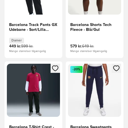
Barcelona Track Pants GX
Barcelona Shorts Tech
Udebane - Sort/Lilla
Fleece - Blå/Gul
Kvinde
Damer
449 kr.
599 kr.
579 kr.
649 kr.
Mange størrelser tilgængelig
Mange størrelser tilgængelig
Åbner en Modal til at logge ind eller tilmelde dig som medle
Åbner en Modal til at logge i
-20%
Barcelona T-Shirt Crest -
Barcelona Sweatpants