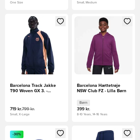
One Size
Small, Medium
Åbner en Modal til at logge ind eller tilmelde dig som medle
Åbner en Modal til at logge i
Barcelona Track Jakke
Barcelona Hættetrøje
T90 Woven GX 3. -
NSW Club FZ - Lilla Børn
Navy/Orange
Børn
719 kr.
799 kr.
399 kr.
Small, X-Large
8-10 Years, 14-16 Years
Åbner en Modal til at logge ind eller tilmelde dig som medle
Åbner en Modal til at logge i
-30%