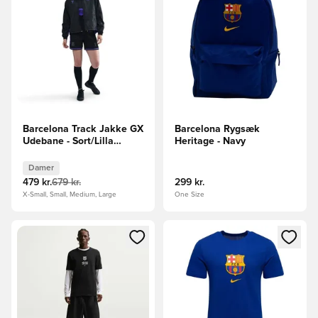
Barcelona Track Jakke GX
Barcelona Rygsæk
Udebane - Sort/Lilla
Heritage - Navy
Kvinde
Damer
479 kr.
679 kr.
299 kr.
X-Small, Small, Medium, Large
One Size
Åbner en Modal til at logge ind eller tilmelde dig som medle
Åbner en Modal til at logge i