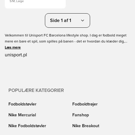
S/M, Large
Side 1 af 1
Velkommen til Unisport FC Barcelona lifestyle shop. I dag er fodbold meget
mere en bare et spil, som spilles på banen - det er hvordan du klæder dig,
hvordan du snakker, hvordan du tænker - med andre ord, det er en livsstil!
Læs mere
Tag din kærlighed til dit favorithold til gaden, og iklæd dig dine nye FC
unisport.pl
Barcelona lifestyle produkter. Unisport garanterer nem shopping og hurtig
levering.
POPULÆRE KATEGORIER
Fodboldstøvler
Fodboldtrøjer
Nike Mercurial
Fanshop
Nike Fodboldstøvler
Nike Breakout