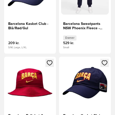
Barcelona Kasket Club -
Barcelona Sweatpants
Blå/Rød/Gul
NSW Phoenix Fleece -
Lilla Kvinde
Damer
209 kr.
529 kr.
S/M, Large, L/XL
Small
Åbner en Modal til at logge ind eller tilmelde dig som medle
Åbner en Modal til at logge i