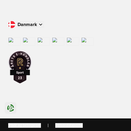
Danmark
Køb i dit land
International
US
Danmark
Vilkår og betingelser
Persondatapolitik
Sverige