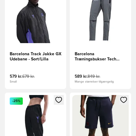
Barcelona Track Jakke GX
Barcelona
Udebane - Sort/Lilla
Træningsbukser Tech
Woven - Grå
579 kr.
679 kr.
589 kr.
849 kr.
Small
Mange størrelser tilgængelig
Åbner en Modal til at logge ind eller tilmelde dig som medle
Åbner en Modal til at logge i
-25%