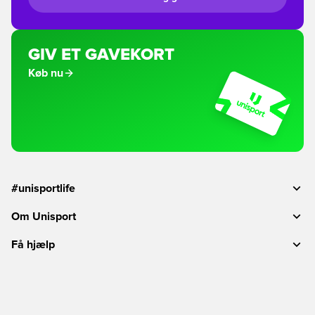
GIV ET GAVEKORT
Køb nu
#unisportlife
Om Unisport
Få hjælp