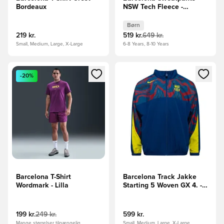
Bordeaux
NSW Tech Fleece -
Lilla/Gul Børn
Børn
219 kr.
519 kr.
649 kr.
Small, Medium, Large, X-Large
6-8 Years, 8-10 Years
Åbner en Modal til at logge ind eller tilmelde dig som medle
Åbner en Modal til at logge i
-20%
Barcelona T-Shirt
Barcelona Track Jakke
Wordmark - Lilla
Starting 5 Woven GX 4. -
Blå/Gul
199 kr.
249 kr.
599 kr.
Mange størrelser tilgængelig
Small, Medium, Large, X-Large