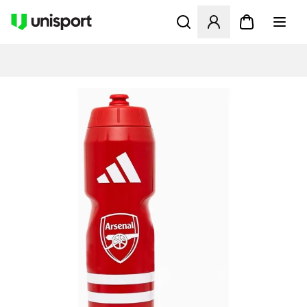
Åbner en Modal til at logge 