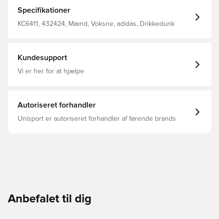
Det medfølgende sugerør gør det nemt at drikke. Med
denne flaske kan du hydrere på farten – smid den i din
Specifikationer
træningstaske eller rygsæk, så er du klar. Formstøbt 100
% rustfrit stål Kapacitet 0,6 liter
KC6411, 432424, Mænd, Voksne, adidas, Drikkedunk
Kundesupport
Vi er her for at hjælpe
Autoriseret forhandler
Unisport er autoriseret forhandler af førende brands
Anbefalet til dig