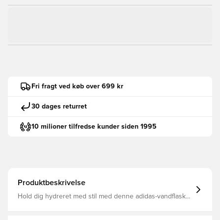
Fri fragt ved køb over 699 kr
30 dages returret
10 milioner tilfredse kunder siden 1995
Produktbeskrivelse
Hold dig hydreret med stil med denne adidas-vandflaske.
Den er alsidig nok til enhver aktivitet, uanset om du giver
den gas til træning eller udforsker den storslåede natur.