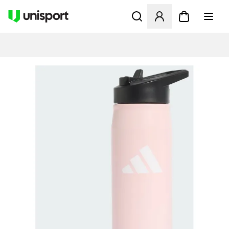
Åbner en Modal til at logge 