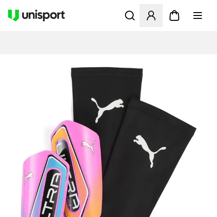
Åbner en Modal til at logge 