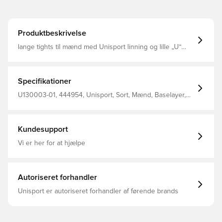
Produktbeskrivelse
lange tights til mænd med Unisport linning og lille „U“
logo ved venstre hofte 92% Polyester 8% elastan
Specifikationer
U130003-01, 444954, Unisport, Sort, Mænd, Baselayer,
Lang, Voksne
Kundesupport
Vi er her for at hjælpe
Autoriseret forhandler
Unisport er autoriseret forhandler af førende brands