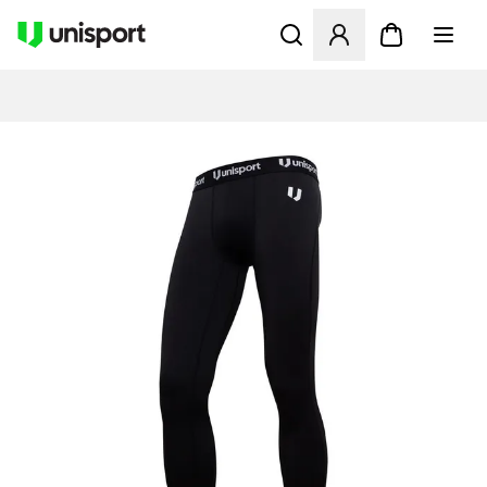
Åbner en Modal til at logge 