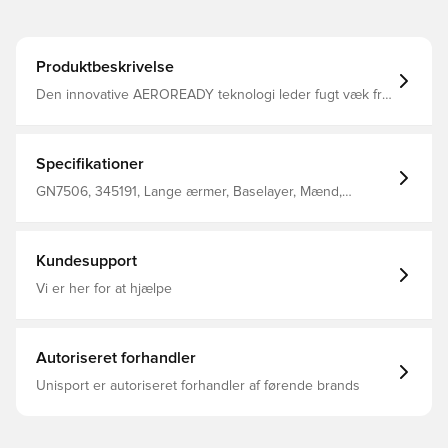
Produktbeskrivelse
Den innovative AEROREADY teknologi leder fugt væk fra
kroppen, så du efterlades komfortabel, tør og afkølet
Modellen er lavet med Primegreen, som er højtydende,
genanvendte materialer og baselayer af dette har
minimum 40% genanvendt indhold Compression fit
Specifikationer
Fremstillet i 83% genanvendt polyester og 17% elastan.
GN7506, 345191, Lange ærmer, Baselayer, Mænd,
Voksne, Gul, Kompression, adidas
Kundesupport
Vi er her for at hjælpe
Autoriseret forhandler
Unisport er autoriseret forhandler af førende brands