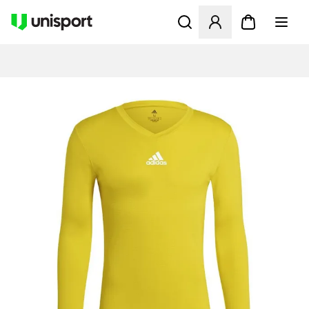
Åbner en Modal til at logge 