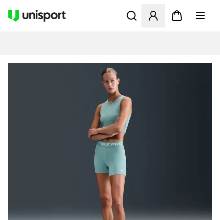
Åbner en Modal til at logge 