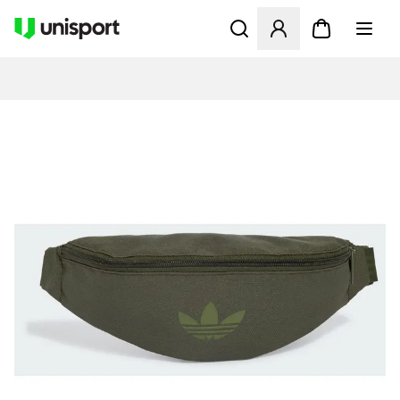
Åbner en Modal til at logge 