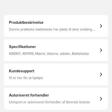
Produktbeskrivelse
Denne praktiske bæltetaske har plads til dine småting,
uanset om du er på løb eller på løb for at nå toget.
Lynlåslommerne har plads til telefon, pung og nøgler, så
dine hænder er frie til alt, hvad dagen byder på.
Specialdesignede 3-Stripes og et Trefoil-print viser din
Specifikationer
adidas-stolthed. Mål: 8 cm x 36 cm x 15 cm Volumen: 2,2
L 100 % polyester (genanvendt) Lynlåslukning
KS6901, 461499, Mænd, Voksne, adidas, Bæltetaske
Kundesupport
Vi er her for at hjælpe
Autoriseret forhandler
Unisport er autoriseret forhandler af førende brands