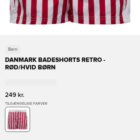
Børn
DANMARK BADESHORTS RETRO -
RØD/HVID BØRN
249 kr.
TILGÆNGELIGE FARVER