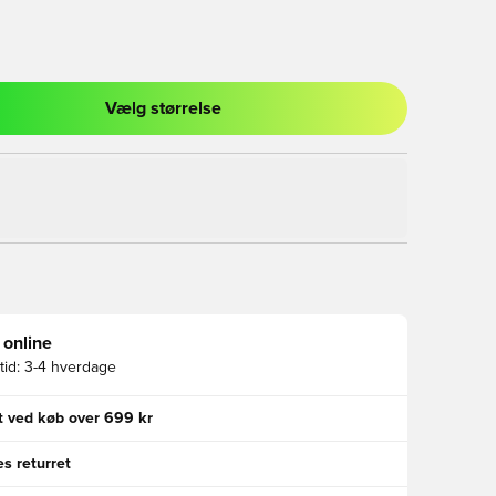
Vælg størrelse
l til at logge ind eller tilmelde dig som medlem
 online
id:
3-4 hverdage
gt ved køb over 699 kr
s returret