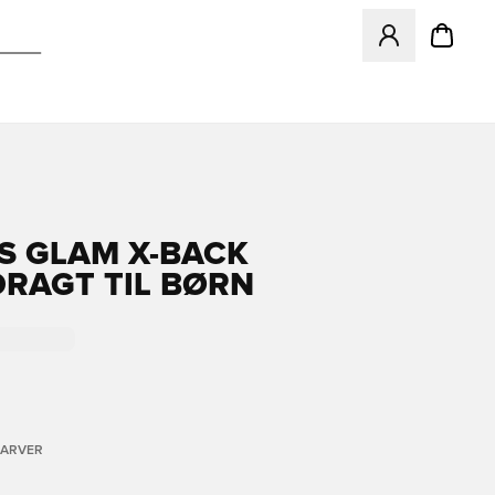
Åbner en Modal ti
S GLAM X-BACK
RAGT TIL BØRN
FARVER