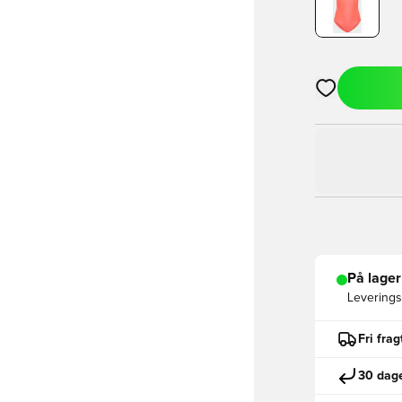
Åbner en Moda
På lager
Leveringst
Fri fra
30 dage