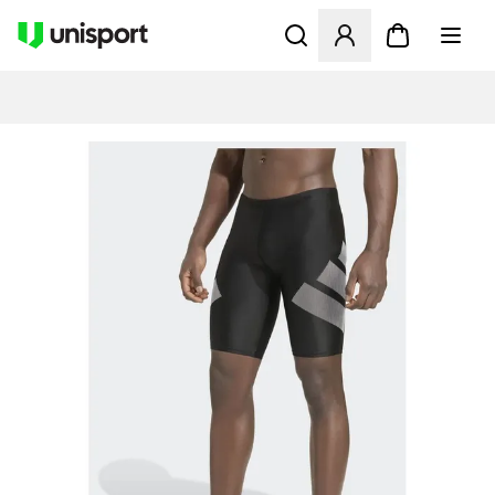
Åbner en Modal til at logge 