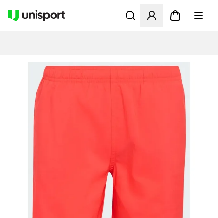
Åbner en Modal til at logge 