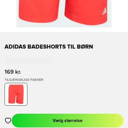
ADIDAS BADESHORTS TIL BØRN
169 kr.
TILGÆNGELIGE FARVER
Vælg størrelse
Åbner en Modal til at logge ind eller tilmelde dig som medlem