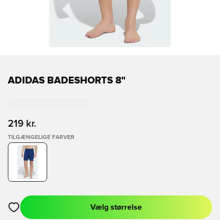
ADIDAS BADESHORTS 8"
219 kr.
TILGÆNGELIGE FARVER
Vælg størrelse
Åbner en Modal til at logge ind eller tilmelde dig som medlem