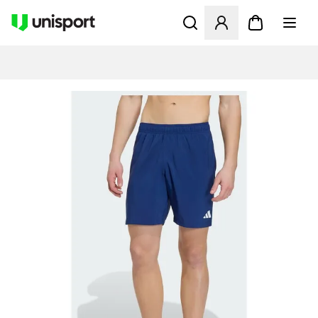
Åbner en Modal til at logge 