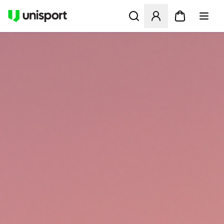
Åbner en Modal til at logge 
UNISPORT.DK - FODBOLDST