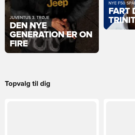
NYE F50 SP
FART 
JUVENTUS 3. TRØJE
TRINI
DEN NYE
GENERATION ER ON
FIRE
Topvalg til dig