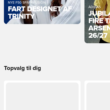
NYE F50 SPARKFUSION
FART DESIGNET AF
ADIDAS
JUBI
TRINITY
FIRE 
ARSEN
26/27
Topvalg til dig