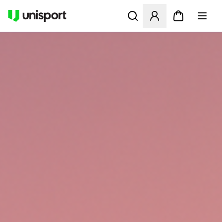
Åbner en Modal til at logge 
UNISPORT.DK - FODBOLDST