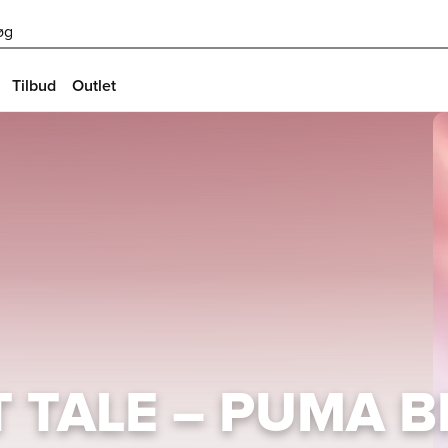
øg
Tilbud
Outlet
K - FODBOL
T TALE – PUMA B